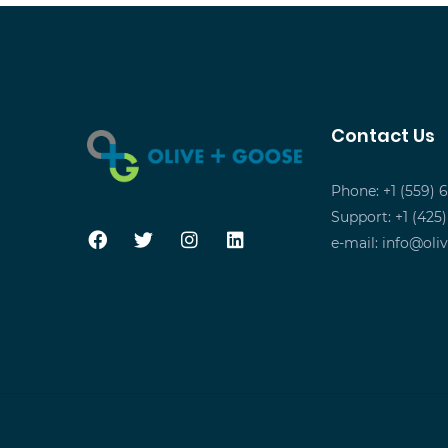
Contact Us
Phone: +1 (559) 
Support: +1 (425
e-mail:
info@oli